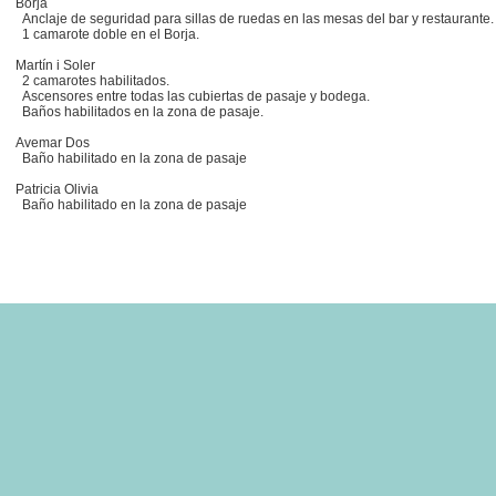
Borja
Anclaje de seguridad para sillas de ruedas en las mesas del bar y restaurante.
1 camarote doble en el Borja.
Martín i Soler
2 camarotes habilitados.
Ascensores entre todas las cubiertas de pasaje y bodega.
Baños habilitados en la zona de pasaje.
Avemar Dos
Baño habilitado en la zona de pasaje
Patricia Olivia
Baño habilitado en la zona de pasaje
celona
Ferry
Ibiza
Dénia
Ferry
Ibiza
Mallorca
Ferry Menorca Barcelona
Ferry Mal
Ferry a Ibiza
Ferry a Mallorca
Ferry a Menorca
Ferry a Formentera
Another project from Volcanic Internet in association with Pol Viatges