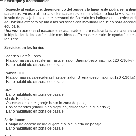
ta
Embarque y acomodación
Respecto al embarque, dependiendo del buque y la línea, éste podrá ser anterior
pasajeros. En este último caso, los pasajeros con movilidad reducida y sus a
la sala de pasaje hasta que el personal de Baleària les indique que pueden em
de Baleària ofrecerá ayuda a las personas con movilidad reducida para acceder
equipaje.
Una vez a bordo, si el pasajero discapacitado quiere realizar la travesía en su 
la tripulación le indicará el sitio más idóneo. En caso contrario, le ayudará a ac
requiere.
Servicios en los ferries
Federico García Lorca
Plataforma salva escaleras hasta el salón Sirena (peso máximo: 120 -130 kg)
Baño habilitado en zona de pasaje
Ramon Llull
Plataformas salva escaleras hasta el salón Sirena (peso máximo: 120 -130 kg)
Baño habilitado en zona de pasaje
Nixe
Baño habilitado en zona de pasaje
Isla de Botafoc
Ascensor desde el garaje hasta la zona de pasaje
Dos camarotes (cúadruples Neptuno, situados en la cubierta 7)
Baño habilitado en zona de pasaje
Serie Jaume
Rampa de acceso desde el garaje a la cubierta de pasaje
Baño habilitado en zona de pasaje