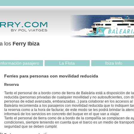
ra los
Ferry Ibiza
Información pasajero
La Flota
Ibiza Info
Ferries para personas con movilidad reducida
Reserva
Tanto el personal de a bordo como de tierra de Baleària está a disposición de 
reducida (personas privadas de cualquier movilidad y no autosuficientes, con di
personas de edad avanzada, embarazadas...) para colaborar en los accesos al b
Baleària recomienda a los pasajeros con movilidad reducida que lo indiquen t
la reserva como a la hora de facturar, de este modo se les podrá brindar la ate
informará de los servicios en concreto del buque en el que van a viajar.
Tanto el personal de tierra como de a bordo de la compañía se complacen de a
condiciones, siempre teniendo en cuenta que el barco es un medio de transpor
seguridad que se deben cumplir.