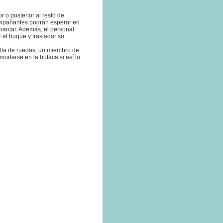
 o posterior al resto de
compañantes podrán esperar en
barcar. Además, el personal
 al buque y trasladar su
silla de ruedas, un miembro de
omodarse en la butaca si así lo